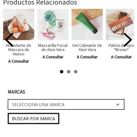
Productos Relacionados
Hidratante de
Mascarilla Facial
Gel Calmante de
Paleta de ojos
Máscara de
de Aloe Vera
Aloe Vera
"Brown"
Huevo
A Consultar
A Consultar
A Consultar
A Consultar
MARCAS