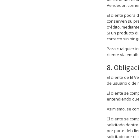
Vendedor, corrie
El cliente podrá
conserven su prec
crédito, mediant
Si un producto di
correcto sin ning
Para cualquier i
cliente vía email
8. Obligac
El cliente de El 
de usuario o de 
El cliente se co
entendiendo que 
Asimismo, se com
El cliente se com
solicitado dentro
por parte del cl
solicitado por el c