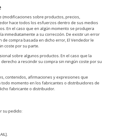
e
e (modificaciones sobre productos, precios,
dedor hace todos los esfuerzos dentro de sus medios
icos. En el caso que en algún momento se produjera
ía inmediatamente a su corrección. De existir un error
ón de compra basada en dicho error, El Vendedor le
ún coste por su parte.
sional sobre algunos productos. En el caso que la
rá derecho a rescindir su compra sin ningún coste por su
es, contenidos, afirmaciones y expresiones que
 todo momento en los fabricantes o distribuidores de
cho fabricante o distribuidor.
r su pedido:
AIL].