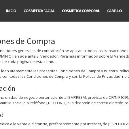
INICIO
COSMÉTICA FACIAL
COSMÉTICA CORPORAL
CABELLO
ones de Compra
ndiciones generales de contratación se aplican a todas las transacciones 
NIO], en adelante El Vendedor. Para más información sobre El Vendedor y
de de cada página de esta tienda.
lean atentamente las presentes Condiciones de Compra y nuestra Polítca d
 con todas las Condiciones de Compra y con la Política de Privacidad, no 
cación
na unidad de negocio perteneciente a [EMPRESA], provista de CIF/NIF [CIF]
omicilio social o al teléfono [TELEFONO] o la dirección de correo electrónico
ad
edica a la venta a distancia, preferentemente por internet, de [ESPECIFICA