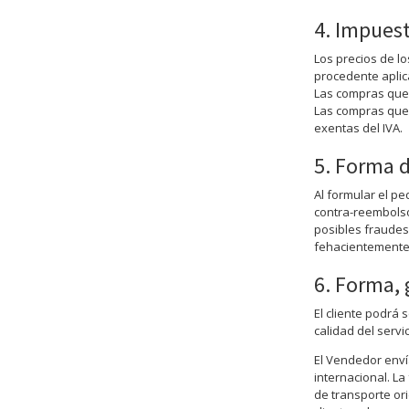
4. Impuest
Los precios de l
procedente aplic
Las compras que 
Las compras que 
exentas del IVA.
5. Forma 
Al formular el p
contra-reembolso
posibles fraudes,
fehacientemente 
6. Forma, 
El cliente podrá 
calidad del servi
El Vendedor enví
internacional. La
de transporte or