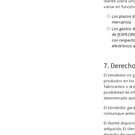
cliente sobre un
variar en función
Los plazos d
mercancía.
Los gastos d
de [ESPECIFI
con respecto
electrónico a
7. Derecho
El Vendedor no ga
productos en los
fabricantes o di
posibilidad de in
determinado que, 
El Vendedor gara
comunique antes 
El cliente dispon
adquirido. El cli
derecho de resolu