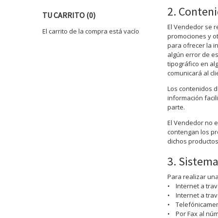
2. Conteni
TU CARRITO (0)
El Vendedor se r
El carrito de la compra está vacío
promociones y ot
para ofrecer la 
algún error de e
tipográfico en a
comunicará al cli
Los contenidos d
información facil
parte.
El Vendedor no e
contengan los pr
dichos productos.
3. Sistema
Para realizar un
• Internet a trav
• Internet a trav
• Telefónicament
• Por Fax al núme