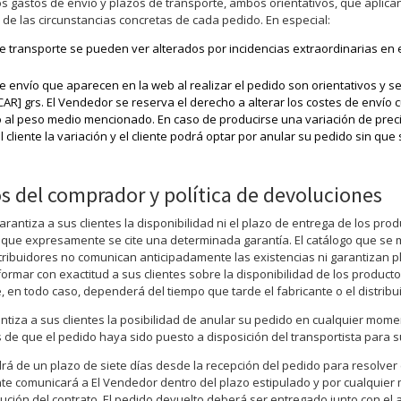
os gastos de envío y plazos de transporte, ambos orientativos, que aplic
 de las circunstancias concretas de cada pedido. En especial:
e transporte se pueden ver alterados por incidencias extraordinarias en el
e envío que aparecen en la web al realizar el pedido son orientativos y s
CAR] grs. El Vendedor se reserva el derecho a alterar los costes de enví
 al peso medio mencionado. En caso de producirse una variación de prec
l cliente la variación y el cliente podrá optar por anular su pedido sin qu
s del comprador y política de devoluciones
rantiza a sus clientes la disponibilidad ni el plazo de entrega de los pro
 que expresamente se cite una determinada garantía. El catálogo que se 
stribuidores no comunican anticipadamente las existencias ni garantizan pl
formar con exactitud a sus clientes sobre la disponibilidad de los produc
en todo caso, dependerá del tiempo que tarde el fabricante o el distribui
ntiza a sus clientes la posibilidad de anular su pedido en cualquier mome
de que el pedido haya sido puesto a disposición del transportista para s
drá de un plazo de siete días desde la recepción del pedido para resolver e
ente comunicará a El Vendedor dentro del plazo estipulado y por cualquier
ción del contrato. El pedido devuelto deberá ser entregado junto con el a