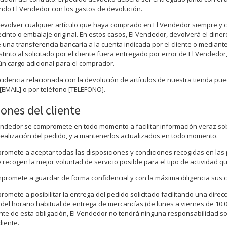
ndo El Vendedor con los gastos de devolución.
 devolver cualquier artículo que haya comprado en El Vendedor siempre y 
into o embalaje original. En estos casos, El Vendedor, devolverá el diner
e una transferencia bancaria a la cuenta indicada por el cliente o median
stinto al solicitado por el cliente fuera entregado por error de El Vendedor
ún cargo adicional para el comprador.
ncidencia relacionada con la devolución de artículos de nuestra tienda p
: [EMAIL] o por teléfono [TELEFONO].
iones del cliente
Vendedor se compromete en todo momento a facilitar información veraz sobr
realización del pedido, y a mantenerlos actualizados en todo momento.
mpromete a aceptar todas las disposiciones y condiciones recogidas en la
recogen la mejor voluntad de servicio posible para el tipo de actividad q
promete a guardar de forma confidencial y con la máxima diligencia sus c
promete a posibilitar la entrega del pedido solicitado facilitando una dir
 del horario habitual de entrega de mercancías (de lunes a viernes de 10:0
iente de esta obligación, El Vendedor no tendrá ninguna responsabilidad so
liente.