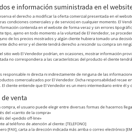
dos e información suministrada en el websit
eserva el derecho a modificar la oferta comercial presentada en el websit
ras condiciones comerciales y de servicio) en cualquier momento. El Ven
información contenida en el website de forma veraz y sin errores tipográf
ste tipo, ajeno en todo momento a la voluntad de El Vendedor, se proceder
lguno de los precios mostrados y algún cliente hubiera tomado una decisi
ente dicho error y el cliente tendrá derecho a rescindir su compra sin ning
el sitio web El Vendedor podrían, en ocasiones, mostrar información provi
itada no correspondiera a las características del producto el cliente tend
s responsable ni directa ni indirectamente de ninguna de las informacion
oductos comercializados por El Vendedor. Dicha responsabilidad recae en
 El cliente entiende que El Vendedor es un mero intermediario entre él y di
 de venta
a compra, el usuario puede elegir entre diversas formas de hacernos llega
és del «carrito de la compra»
és del «pedido off-line»
e al teléfono de atención al cliente: [TELEFONO]
ro [FAX], carta a la dirección indicada más arriba o correo electrónico [EM