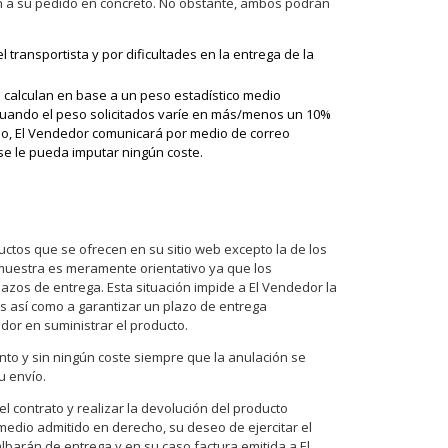
an a su pedido en concreto. No obstante, ambos podrán
 transportista y por dificultades en la entrega de la
e calculan en base a un peso estadístico medio
o cuando el peso solicitados varíe en más/menos un 10%
io, El Vendedor comunicará por medio de correo
e se le pueda imputar ningún coste.
ductos que se ofrecen en su sitio web excepto la de los
muestra es meramente orientativo ya que los
azos de entrega. Esta situación impide a El Vendedor la
tos así como a garantizar un plazo de entrega
dor en suministrar el producto.
nto y sin ningún coste siempre que la anulación se
u envío.
l contrato y realizar la devolución del producto
 medio admitido en derecho, su deseo de ejercitar el
lbarán de entrega y en su caso factura emitida a El