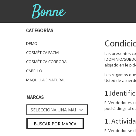
CATEGORÍAS
Condici
DEMO
COSMÉTICA FACIAL
Las presentes co
[DOMINIO/SUBDOMI
COSMÉTICA CORPORAL
alojado en le pi
CABELLO
Les rogamos que 
MAQUILLAJE NATURAL
Usted de acuerdo
1.Identifi
MARCAS
El Vendedor es u
podrá dirigir al d
1. Activid
El Vendedor se d